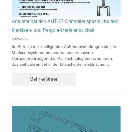
Antuator hat den ANT-17 Controller speziell für den
Markisen- und Pergola-Markt entwickelt
2025-06-20
Im Bereich der intelligenten Außenanwendungen stellen
Markisensysteme besonders anspruchsvolle
Herausforderungen dar. Als Technologieunternehmen,
das seit Jahren tief in der Branche der elektrischen
Linearantriebe verwurzelt ist, hat sich ANTUATOR
Technology seiner Mission verschrieben: "Bereitstellung
Mehr erfahren
optimaler Linearbewegungslösungen für globale Kunden".
Durch die umfassende Zusammenarbeit mit
Systemintegratoren haben wir einen kritischen
Marktbedarf identifiziert: Das Segment der
Markisensteuerungen benötigt dringend ein Produkt, das
echte Stabilität, Zuverlässigkeit, Flexibilität und Intelligenz
bietet.