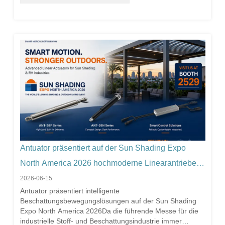
kurzem ein Projekt zur Verbesserung der Zuverlässigkeit
des Linearantriebs ANT-38 abgeschlossen. Nach
monatelanger Designoptimierung und Validierungstests
hat sich die unidirektionale Leerlauflebensdauer des
Aktuators von etwa 10.000 Zyklen auf 20.000 Zyklen
erhöht, was eine 100% ige Verbesserung der Haltbarkeit
bedeutet.
Antuator präsentiert auf der Sun Shading Expo
North America 2026 hochmoderne Linearantriebe
für den Sonnenschutz
2026-06-15
Antuator präsentiert intelligente
Beschattungsbewegungslösungen auf der Sun Shading
Expo North America 2026Da die führende Messe für die
industrielle Stoff- und Beschattungsindustrie immer