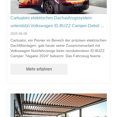
Cartuators elektrisches Dachaufzugssystem
unterstützt Volkswagen ID.BUZZ Camper-Debüt auf
der Tuning World Bodensee 2025
2025-06-06
Cartuator, ein Pionier im Bereich der präzisen elektrischen
Dachliftanlagen, gab heute seine Zusammenarbeit mit
Volkswagen Nutzfahrzeuge beim revolutionären ID.BUZZ
Camper "Vagatio 2024" bekannt. Das Fahrzeug feierte
sein weltweites Debüt auf der Tuning World Bodensee
2025 - Europas führender Automobiltuning-Messe - mit
Mehr erfahren
dem fortschrittlichen elektrischen Dachliftsystem von
Cartuator für Camper.