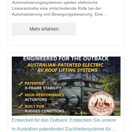
Automatisierungssystemen spielen elektrische
Linearantriebe eine entscheidende Rolle bei der
Automatisierung und Bewegungssteuerung. Eine
technische Herausforderung, die häufig auftritt, sind
jedoch Überstrombedingungen, die zu Aktuatorschäden,
Mehr erfahren
reduzierter Lebensdauer und Sicherheitsrisiken führen
können. Um dieses Problem anzugehen, hat Sitomotor
die Überstromschutzplatten ANT-35 und ANT-38
erfolgreich optimiert und bietet damit eine zuverlässige
Lösung für die Aktuatorsicherheit unter Beibehaltung der
Kosteneffizienz.
Entwickelt für das Outback: Entdecken Sie unsere
in Australien patentierten Dachhebesysteme für