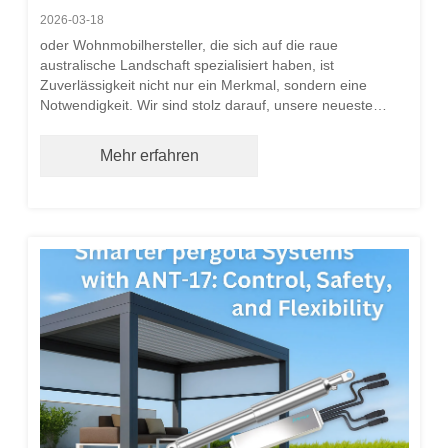
Wohnmobile
2026-03-18
oder Wohnmobilhersteller, die sich auf die raue
australische Landschaft spezialisiert haben, ist
Zuverlässigkeit nicht nur ein Merkmal, sondern eine
Notwendigkeit. Wir sind stolz darauf, unsere neueste
Generation von Hebebügeln für Wohnmobildächer
vorzustellen, die offiziell bei IP Australia registriert sind
Mehr erfahren
(Design-Nr. 202518071). Durch die Kombination von
patentierter X-Frame-Stabilität mit leistungsstarken
Linearantrieben sind unsere Halterungen der P-Serie so
konzipiert, dass sie die Leistung Ihres Wohnwagens
steigern.