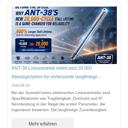
ANT-38 Linearantrieb liefert jetzt 20.000
Abwürgezyklen für verbesserte langfristige
Zuverlässigkeit
2026-06-18
Bei der Auswahl eines elektrischen Linearantriebs sind
Spezifikationen wie Tragfähigkeit, Drehzahl und IP-
Nennleistung in der Regel die ersten Parameter, die
Ingenieure bewerten. Die langfristige Zuverlässigkeit
hängt jedoch häufig von einem anderen kritischen Faktor
ab, der weniger häufig diskutiert wird: der Lebensdauer
Mehr erfahren
im Stillstand. Bei Antuator hat unser Ingenieurteam vor