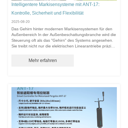
Intelligentere Markisensysteme mit ANT-17:
Kontrolle, Sicherheit und Flexibilität
2025-08-20
Das Gehirn hinter modernen Markisensystemen für den
Außenbereich In der Außenbeschattungsbranche wird die
Steuerung oft als das "Gehirn" des Systems angesehen.
Sie treibt nicht nur die elektrischen Linearantriebe präzise
an, sondern koordiniert auch die Beleuchtung, reagiert
auf Sensoren und lässt sich in mehrere
Mehr erfahren
Steuerungsmethoden integrieren. Für die Hersteller wirkt
sich die Steuerung direkt auf die Produktstabilität, den
Funktionsumfang und die Endbenutzererfahrung aus. Der
ANTUATOR ANT-17 Markisensteuerung wurde entwickelt,
um diese kritischen Herausforderungen zu lösen und
Herstellern eine kompakte, zuverlässige und
funktionsreiche Lösung zu bieten.