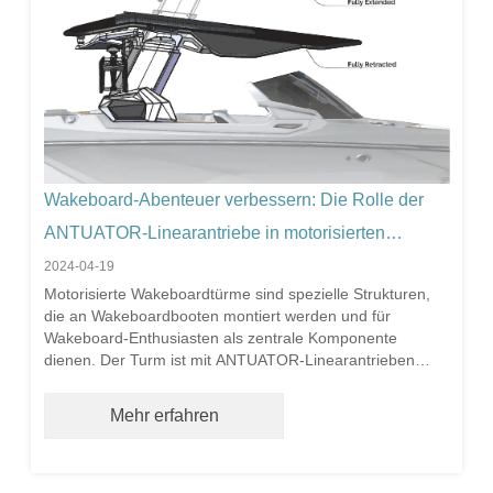
Wakeboard-Abenteuer verbessern: Die Rolle der
ANTUATOR-Linearantriebe in motorisierten
Wakeboard-Türmen
2024-04-19
Motorisierte Wakeboardtürme sind spezielle Strukturen,
die an Wakeboardbooten montiert werden und für
Wakeboard-Enthusiasten als zentrale Komponente
dienen. Der Turm ist mit ANTUATOR-Linearantrieben
ausgestattet, mit denen er elektronisch angehoben,
abgesenkt und im Winkel eingestellt werden kann.
Mehr erfahren