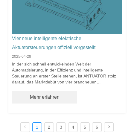
Vier neue intelligente elektrische
Aktuatorsteuerungen offiziell vorgestellt!
2025-04-28
In der sich schnell entwickelnden Welt der
Automatisierung, in der Effizienz und intelligente
Steuerung an erster Stelle stehen, ist ANTUATOR stolz
darauf, das Marktdebüt von vier brandneuen
hochpräzisen Synchronsteuerungen bekannt zu geben -
ANT-11-S2, ANT-11-P2, ANT-12-S2 und ANT-12-P2.
Mehr erfahren
Nach Jahren engagierter Forschung und Entwicklung
sowie technischer Durchbrüche stellt diese neue
Generation von Steuerungen einen großen Fortschritt in
Bezug auf Steuerungsgenauigkeit, intelligente
Fehlererkennung, Mensch-Maschine-Schnittstelle,
1
2
3
4
5
6
Betriebssicherheit, Anpassungsfähigkeit an die Umwelt